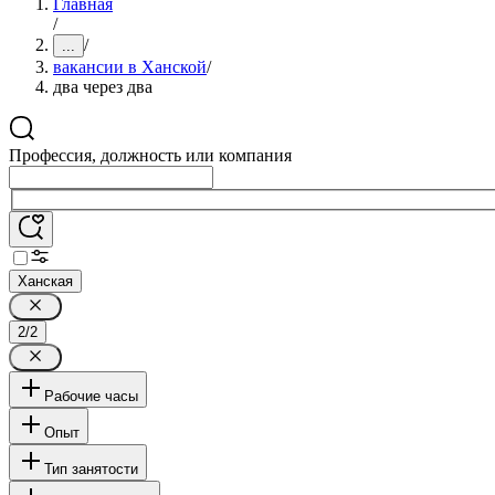
Главная
/
/
...
вакансии в Ханской
/
два через два
Профессия, должность или компания
Ханская
2/2
Рабочие часы
Опыт
Тип занятости