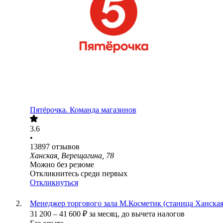
Пятёрочка. Команда магазинов
3.6
•
13897
отзывов
Ханская, Верещагина, 78
Можно без резюме
Откликнитесь среди первых
Откликнуться
Менеджер торгового зала М.Косметик (станица Ханская
31 200
–
41 600
₽
за месяц,
до вычета налогов