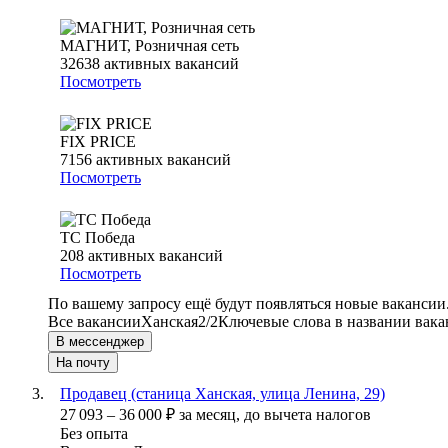
МАГНИТ, Розничная сеть
32638
активных вакансий
Посмотреть
FIX PRICE
7156
активных вакансий
Посмотреть
ТС Победа
208
активных вакансий
Посмотреть
По вашему запросу ещё будут появляться новые вакансии
Все вакансии
Ханская
2/2
Ключевые слова в названии вака
В мессенджер
На почту
Продавец (станица Ханская, улица Ленина, 29)
27 093
–
36 000
₽
за месяц,
до вычета налогов
Без опыта