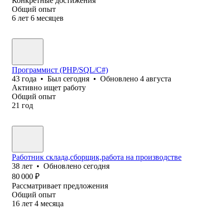
Конкретные достижения
Общий опыт
6
лет
6
месяцев
Программист (PHP/SQL/C#)
43
года
•
Был
сегодня
•
Обновлено
4 августа
Активно ищет работу
Общий опыт
21
год
Работник склада,сборщик,работа на производстве
38
лет
•
Обновлено
сегодня
80 000
₽
Рассматривает предложения
Общий опыт
16
лет
4
месяца