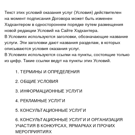
Текст этих условий оказания услуг (Условия) действителен
на момент подписания Договора может быть изменен
Хэдхантером в одностороннем порядке путем размещения
новой редакции Условий на Сайте Хэдхантера.
В Условиях используются заголовки, обозначающие название
услуги. Эти заголовки дают названия разделам, в которых
описываются условия оказания услуг.
В Условиях используются ссылки на пункты, состоящие только
из цифр. Такие ссылки ведут на пункты этих Условий.
1. ТЕРМИНЫ И ОПРЕДЕЛЕНИЯ
2. ОБЩИЕ УСЛОВИЯ
3. ИНФОРМАЦИОННЫЕ УСЛУГИ
1.1. Хэдхантер, или
Хэдхантер, ООО
4. РЕКЛАМНЫЕ УСЛУГИ
HeadHunter, или
«Хэдхантер», ИНН
2.1. Типы и статусы регистрации
5. КОНСУЛЬТАЦИОННЫЕ УСЛУГИ
Исполнитель
7718620740, адрес:
Типы регистрации
3.1. Предоставление доступа к базе данных
2.2. Активация услуг
6. КОНСУЛЬТАЦИОННЫЕ УСЛУГИ И ОРГАНИЗАЦИЯ
125047, г. Москва,
резюме с предложениями Соискателей
Описание и активация
УЧАСТИЯ В КОНКУРСАХ, ЯРМАРКАХ И ПРОЧИХ
2.1.1. Заказчику может быть присвоен один
4.0. Общие условия оказания рекламных услуг
внутригородская
о трудоустройстве с возможностью просмотра
МЕРОПРИЯТИЯХ
из Типов регистраций.
территория
4.0.1. Хэдхантер оказывает Заказчику услугу