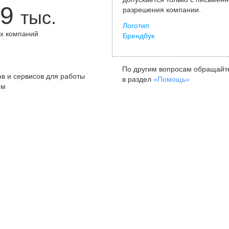
9
разрешения компании.
тыс.
Логотип
х компаний
Брендбук
+
По другим вопросам обращайт
в и сервисов для работы
в раздел
«Помощь»
ом
Санкт-Петербург
Я
ул. Жуковского, д. 19, особняк
ул