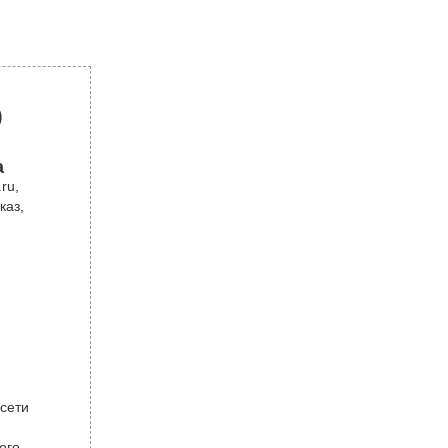
р
а
ru,
каз,
 сети
ого