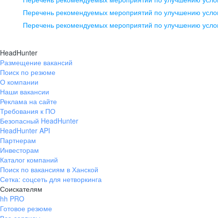
pr@ural.hh.ru
Перечень рекомендуемых мероприятий по улучшению услов
Перечень рекомендуемых мероприятий по улучшению усло
Новосибирск
ул. Большевистская, д. 35,
HeadHunter
помещение 21
Размещение вакансий
Поиск по резюме
+7 383 207-94-64
О компании
pr@nsk.hh.ru
Наши вакансии
Реклама на сайте
Требования к ПО
Безопасный HeadHunter
HeadHunter API
Партнерам
Инвесторам
Каталог компаний
Поиск по вакансиям в Ханской
Сетка: соцсеть для нетворкинга
Соискателям
hh PRO
Готовое резюме