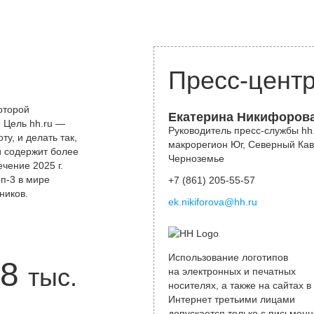
Пресс-цент
оторой
Екатерина Никифоров
 Цель hh.ru —
Руководитель пресс-службы hh.
у, и делать так,
макрорегион Юг, Северный Кав
и содержит более
Черноземье
чение 2025 г.
оп-3 в мире
+7 (861) 205-55-57
ников.
ek.nikiforova@hh.ru
Использование логотипов
8
тыс.
на электронных и печатных
носителях, а также на сайтах в
Интернет третьими лицами
допускается только с письменн