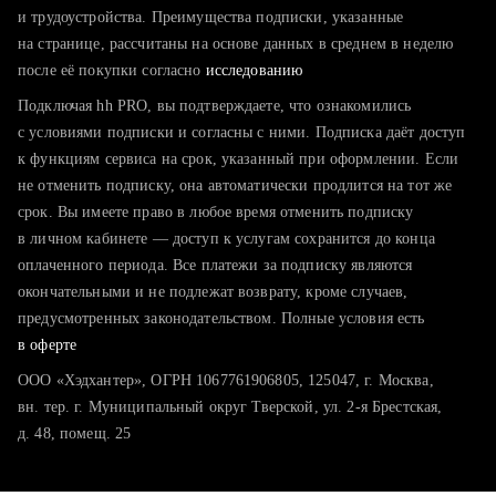
тратите много времени на поиск и вручную поднимаете
и трудоустройства. Преимущества подписки, указанные
резюме
на странице, рассчитаны на основе данных в среднем в неделю
после её покупки согласно
хотите сравнить себя с конкурентами и оценить шансы
исследованию
Подключая hh PRO, вы подтверждаете, что ознакомились
с условиями подписки и согласны с ними. Подписка даёт доступ
к функциям сервиса на срок, указанный при оформлении. Если
не отменить подписку, она автоматически продлится на тот же
срок. Вы имеете право в любое время отменить подписку
в личном кабинете — доступ к услугам сохранится до конца
оплаченного периода. Все платежи за подписку являются
окончательными и не подлежат возврату, кроме случаев,
предусмотренных законодательством. Полные условия есть
в оферте
ООО «Хэдхантер», ОГРН 1067761906805, 125047, г. Москва,
вн. тер. г. Муниципальный округ Тверской, ул. 2-я Брестская,
д. 48, помещ. 25